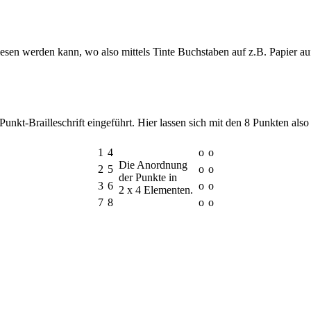
elesen werden kann, wo also mittels Tinte Buchstaben auf z.B. Papier 
unkt-Brailleschrift eingeführt. Hier lassen sich mit den 8 Punkten als
1
4
o
o
Die Anordnung
2
5
o
o
der Punkte in
3
6
o
o
2 x 4 Elementen.
7
8
o
o