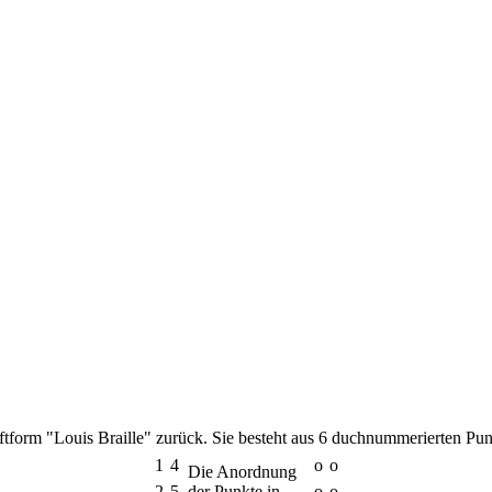
iftform "Louis Braille" zurück. Sie besteht aus 6 duchnummerierten Pun
1
4
o
o
Die Anordnung
2
5
der Punkte in
o
o