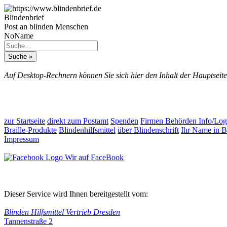
Blindenbrief
Post an blinden Menschen
NoName
Auf Desktop-Rechnern können Sie sich hier den Inhalt der Hauptseite
zur Startseite
direkt zum Postamt
Spenden
Firmen Behörden Info/Log
Braille-Produkte
Blindenhilfsmittel
über Blindenschrift
Ihr Name in Br
Impressum
Wir auf FaceBook
Dieser Service wird Ihnen bereitgestellt vom:
Blinden Hilfsmittel Vertrieb Dresden
Tannenstraße 2