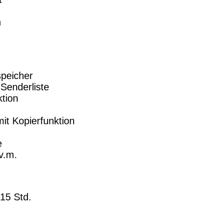
n
peicher
Senderliste
tion
it Kopierfunktion
)
e
v.m.
 15 Std.