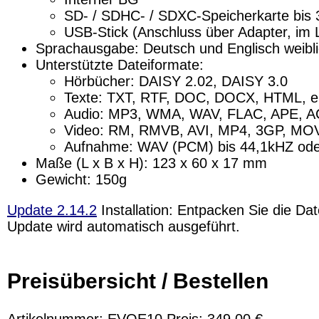
SD- / SDHC- / SDXC-Speicherkarte bis
USB-Stick (Anschluss über Adapter, im 
Sprachausgabe: Deutsch und Englisch weibl
Unterstützte Dateiformate:
Hörbücher: DAISY 2.02, DAISY 3.0
Texte: TXT, RTF, DOC, DOCX, HTML, 
Audio: MP3, WMA, WAV, FLAC, APE, 
Video: RM, RMVB, AVI, MP4, 3GP, M
Aufnahme: WAV (PCM) bis 44,1kHZ od
Maße (L x B x H): 123 x 60 x 17 mm
Gewicht: 150g
Update 2.14.2
Installation: Entpacken Sie die D
Update wird automatisch ausgeführt.
Preisübersicht / Bestellen
Artikelnummer: EVOE10 Preis: 349.00 €