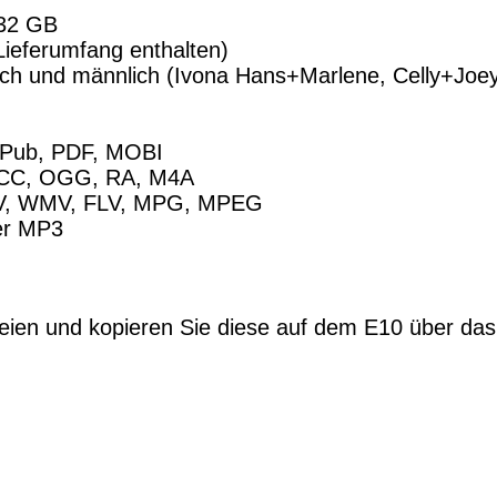
 32 GB
Lieferumfang enthalten)
ich und männlich (Ivona Hans+Marlene, Celly+Joe
ePub, PDF, MOBI
ACC, OGG, RA, M4A
OV, WMV, FLV, MPG, MPEG
er MP3
ateien und kopieren Sie diese auf dem E10 über da