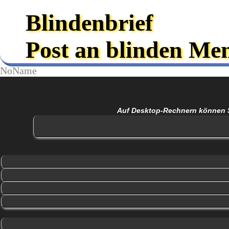
Blindenbrief
Post an blinden Me
NoName
Auf Desktop-Rechnern können Sie